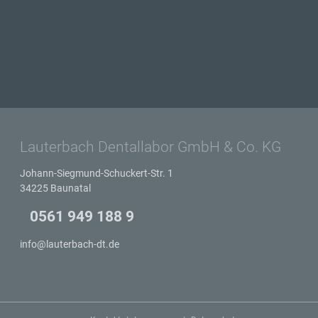
Lauterbach Dentallabor GmbH & Co. KG
Johann-Siegmund-Schuckert-Str. 1
34225
Baunatal
0561 949 188 9
info@lauterbach-dt.de