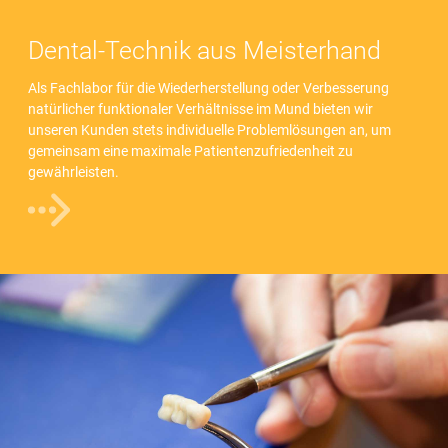
Dental-Technik aus Meisterhand
Als Fachlabor für die Wiederherstellung oder Verbesserung
natürlicher funktionaler Verhältnisse im Mund bieten wir
unseren Kunden stets individuelle Problemlösungen an, um
gemeinsam eine maximale Patientenzufriedenheit zu
gewährleisten.