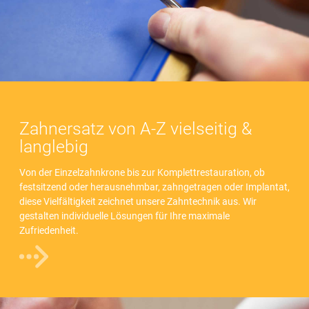
Zahnersatz von A-Z vielseitig &
langlebig
Von der Einzelzahnkrone bis zur Komplettrestauration, ob
festsitzend oder herausnehmbar, zahngetragen oder Implantat,
diese Vielfältigkeit zeichnet unsere Zahntechnik aus. Wir
gestalten individuelle Lösungen für Ihre maximale
Zufriedenheit.