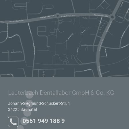
Lauterbach Dentallabor GmbH & Co. KG
Johann-Siegmund-Schuckert-Str. 1
34225
Baunatal
0561 949 188 9